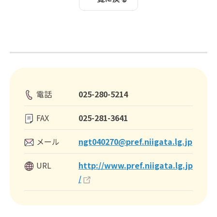
電話
025-280-5214
FAX
025-281-3641
メール
ngt040270@pref.niigata.lg.jp
URL
http://www.pref.niigata.lg.jp
/